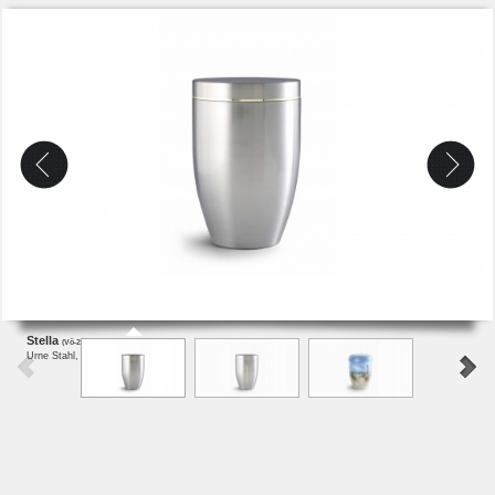
Stella
(Vö-2700)
Urne Stahl, Oberfläche gebürstet